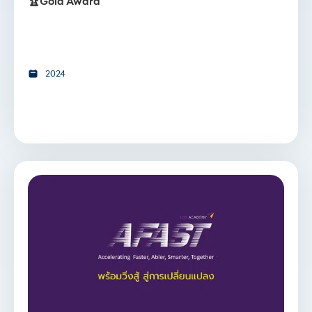
🏆Gold Award
2024