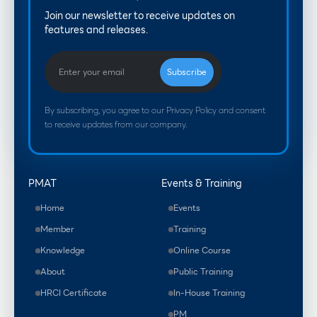
Join our newsletter to receive updates on
features and releases.
By subscribing, you agree to our Privacy Policy and consent
to receive updates from our company.
PMAT
Events & Training
Home
Events
Member
Training
Knowledge
Online Course
About
Public Training
HRCI Certificate
In-House Training
PM