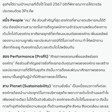
ธุรกิจได้ตามเป้าหมายที่ตั้งไว้ โดยปี 2567 มิติที่พิจารณาการให้รางวัล
ประกอบด้วย 3Ps คือ
หนึ่ง People
“คน” คือ ส่วนสำคัญที่สุด องค์กรที่สามารถบริหารคนได้ดี
เด่น ต้องมีความสามารถในการดึงดูดพนักงานเข้าร่วมงานพร้อมต้องการ
เติบโตไปกับองค์กร อาศัยกลยุทธ์ที่สะท้อนแบรนด์ขององค์กร เพิ่มผลลัพธ์
ของงาน ความผูกพัน และประสบการณ์ที่ดีในการทำงาน ทำให้พนักงาน
เลือกที่จะอยู กับองค์กรนั้นๆ และเติบโตไปพร้อมกัน
สอง Performance (Profit)
“ศักยภาพของคนเพื่อผลลัพธ์ของ
องค์กร” คือส่วนสำคัญอย่างยิ่งที่จะยกระดับคุณภาพขององค์กร และสร้าง
ผลประกอบการที่ดีให้กับธุรกิจ ดังนั้น การดึงและพัฒนาศักยภาพของคน
ออกมาขึ้นอยู่กับผู้นำที่มีศักยภาพและได้ใจคน
สาม Planet (Sustainability)
“ความยั่งยืน” เป็นหนึ่งแนวทางที่แต่ละ
องค์กรต้องนำมาประยุกต์ในการบริหารธุรกิจ เพราะการเติบโตด้านผลกำไร
เพียงอย่างเดียว ไม่ได้เป็นตัวยืนยันว่า องค์กรจะเติบโตได้ในระยะยาว ดังนั้น
การทำธุรกิจต้องมีความสมดุล ทั้งด้านเศรษฐกิจ สังคม สิ่งแวดล้อม และธร