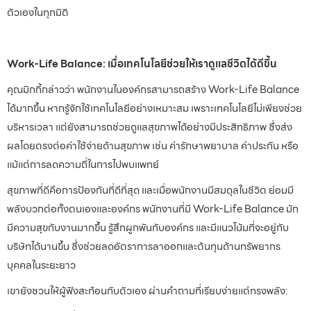
ตัวเองในทุกมิติ
Work-Life Balance: เมื่อเทคโนโลยีช่วยให้เราดูแลชีวิตได้ดีขึ้น
คุณมิกกี้กล่าวว่า พนักงานในองค์กรสามารถสร้าง Work-Life Balance
ได้มากขึ้น หากรู้จักใช้เทคโนโลยีอย่างเหมาะสม เพราะเทคโนโลยีไม่เพียงช่วย
บริหารเวลา แต่ยังสามารถช่วยดูแลสุขภาพได้อย่างมีประสิทธิภาพ ซึ่งส่ง
ผลโดยตรงต่อค่าใช้จ่ายด้านสุขภาพ เช่น ค่ารักษาพยาบาล ค่าประกัน หรือ
แม้แต่การลดความถี่ในการไปพบแพทย์
สุขภาพที่ดีคือการป้องกันที่ดีที่สุด และเมื่อพนักงานมีสมดุลในชีวิต ย่อมมี
พลังบวกต่อทั้งตนเองและองค์กร พนักงานที่มี Work-Life Balance มัก
มีความสุขกับงานมากขึ้น รู้สึกผูกพันกับองค์กร และมีแนวโน้มที่จะอยู่กับ
บริษัทได้นานขึ้น ซึ่งช่วยลดอัตราการลาออกและต้นทุนด้านทรัพยากร
บุคคลในระยะยาว
เขายังชวนให้ผู้ฟังสะท้อนกับตัวเอง ผ่านคำถามที่เรียบง่ายแต่ทรงพลัง: