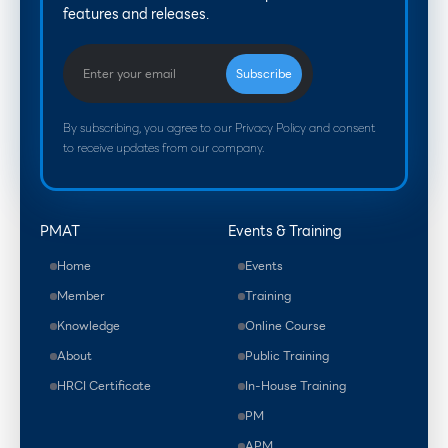
features and releases.
By subscribing, you agree to our Privacy Policy and consent
to receive updates from our company.
PMAT
Events & Training
Home
Events
Member
Training
Knowledge
Online Course
About
Public Training
HRCI Certificate
In-House Training
PM
APM