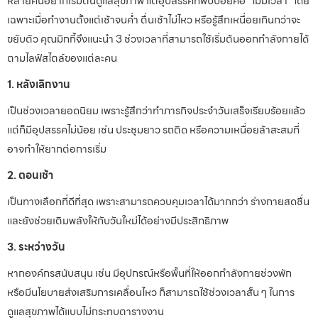
หลายคนอยากเริ่มต้นดูแลสุขภาพ แต่อุปสรรคที่พบบ่อยคือ “ไม่มีเวลา” โดย
เฉพาะเมื่อทำงานตั้งแต่เช้าจนค่ำ ตื่นเช้าไม่ไหว หรือรู้สึกเหนื่อยเกินกว่าจะ
ขยับตัว คุณมิกกี้จึงแนะนำ 3 ช่วงเวลาที่สามารถใช้เริ่มต้นออกกำลังกายได้
ตามไลฟ์สไตล์ของแต่ละคน
1. หลังเลิกงาน
เป็นช่วงเวลายอดนิยม เพราะรู้สึกว่าทำภารกิจประจำวันเสร็จเรียบร้อยแล้ว
แต่ก็มีอุปสรรคไม่น้อย เช่น ประชุมยาว รถติด หรือความเหนื่อยล้าสะสมที่
อาจทำให้ยากต่อการเริ่ม
2. ตอนเช้า
เป็นทางเลือกที่ดีที่สุด เพราะสามารถควบคุมเวลาได้มากกว่า ร่างกายสดชื่น
และยังช่วยเติมพลังให้กับวันใหม่ได้อย่างมีประสิทธิภาพ
3. ระหว่างวัน
หากองค์กรสนับสนุน เช่น มีอุปกรณ์หรือพื้นที่ให้ออกกำลังกายช่วงพัก
หรือมีนโยบายส่งเสริมการเคลื่อนไหว ก็สามารถใช้ช่วงเวลาสั้น ๆ ในการ
ดูแลสุขภาพได้แบบไม่กระทบตารางงาน