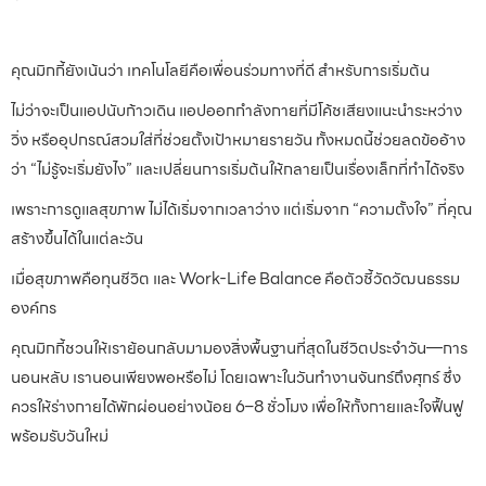
คุณมิกกี้ยังเน้นว่า เทคโนโลยีคือเพื่อนร่วมทางที่ดี สำหรับการเริ่มต้น
ไม่ว่าจะเป็นแอปนับก้าวเดิน แอปออกกำลังกายที่มีโค้ชเสียงแนะนำระหว่าง
วิ่ง หรืออุปกรณ์สวมใส่ที่ช่วยตั้งเป้าหมายรายวัน ทั้งหมดนี้ช่วยลดข้ออ้าง
ว่า “ไม่รู้จะเริ่มยังไง” และเปลี่ยนการเริ่มต้นให้กลายเป็นเรื่องเล็กที่ทำได้จริง
เพราะการดูแลสุขภาพ ไม่ได้เริ่มจากเวลาว่าง แต่เริ่มจาก “ความตั้งใจ” ที่คุณ
สร้างขึ้นได้ในแต่ละวัน
เมื่อสุขภาพคือทุนชีวิต และ Work-Life Balance คือตัวชี้วัดวัฒนธรรม
องค์กร
คุณมิกกี้ชวนให้เราย้อนกลับมามองสิ่งพื้นฐานที่สุดในชีวิตประจำวัน—การ
นอนหลับ เรานอนเพียงพอหรือไม่ โดยเฉพาะในวันทำงานจันทร์ถึงศุกร์ ซึ่ง
ควรให้ร่างกายได้พักผ่อนอย่างน้อย 6–8 ชั่วโมง เพื่อให้ทั้งกายและใจฟื้นฟู
พร้อมรับวันใหม่