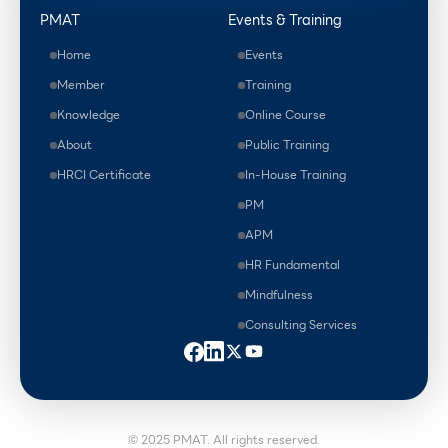
PMAT
Events & Training
Home
Events
Member
Training
Knowledge
Online Course
About
Public Training
HRCI Certificate
In-House Training
PM
APM
HR Fundamental
Mindfulness
Consulting Services
© 2025 PMAT. All rights reserved.