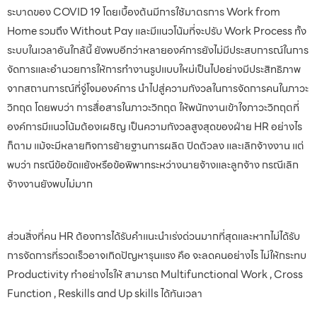
ระบาดของ COVID 19 โดยเบื้องต้นมีการใช้มาตรการ Work from
Home รวมถึง Without Pay และมีแนวโน้มที่จะปรับ Work Process ทั้ง
ระบบในเวลาอันใกล้นี้ ยังพบอีกว่าหลายองค์การยังไม่มีประสบการณ์ในการ
จัดการและอำนวยการให้การทำงานรูปแบบใหม่เป็นไปอย่างมีประสิทธิภาพ
จากสถานการณ์ที่จู่โจมองค์การ นำไปสู่ความกังวลในการจัดการคนในภาวะ
วิกฤต โดยพบว่า การสื่อสารในภาวะวิกฤต ให้พนักงานเข้าใจภาวะวิกฤตที่
องค์การมีแนวโน้มต้องเผชิญ เป็นความกังวลสูงสุดของฝ่าย HR อย่างไร
ก็ตาม แม้จะมีหลายกิจการย้ายฐานการผลิต ปิดตัวลง และเลิกจ้างงาน แต่
พบว่า กรณีข้อขัดแย้งหรือข้อพิพาทระหว่างนายจ้างและลูกจ้าง กรณีเลิก
จ้างงานยังพบไม่มาก
ส่วนสิ่งที่คน HR ต้องการได้รับคำแนะนำเร่งด่วนมากที่สุดและหากไม่ได้รับ
การจัดการที่รวดเร็วอาจเกิดปัญหารุนแรง คือ จะลดคนอย่างไร ไม่ให้กระทบ
Productivity ทำอย่างไรให้ สามารถ Multifunctional Work , Cross
Function , Reskills and Up skills ได้ทันเวลา