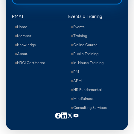
PMAT
Events & Training
Home
Events
Member
Training
Knowledge
Online Course
About
Public Training
HRCI Certificate
In-House Training
PM
APM
HR Fundamental
Mindfulness
Consulting Services