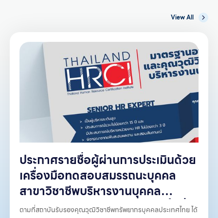
View All
ประกาศรายชื่่อผู้ผ่านการประเมินด้วย
เครื่องมือทดสอบสมรรถนะบุคคล
สาขาวิชาชีพบริหารงานบุคคล
คุณวุฒิวิชาชีพระดับ 3 และ 4 ครั้งที่
ตามที่สถาบันรับรองคุณวุฒิวิชาชีพทรัพยากรบุคคลประเทศไทย ได้