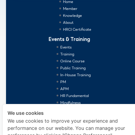
Home
Member
Knowledge
About
HRCI Certificate
Events & Training
Events
Training
Online Course
Public Training
In-House Training
PM
APM
HR Fundamental
Mindfulness
Consulting Services
We use cookies
We use cookies to improve your experience and
performance on our website. You can manage your