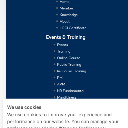
Home
Member
Knowledge
About
HRCI Certificate
Events & Training
Events
Training
Online Course
Public Training
In-House Training
PM
APM
HR Fundamental
Mindfulness
Consulting Services
We use cookies
We use cookies to improve your experience and
performance on our website. You can manage your