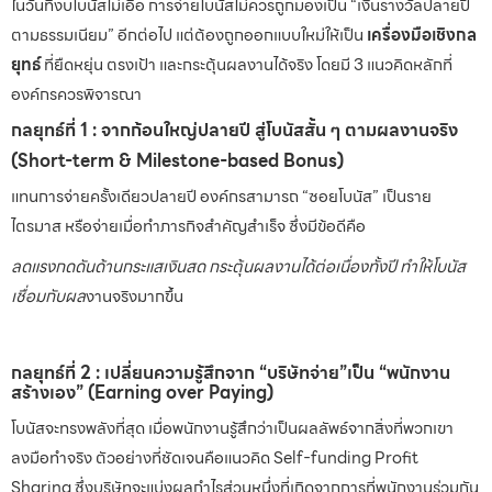
ในวันที่งบโบนัสไม่เอื้อ การจ่ายโบนัสไม่ควรถูกมองเป็น “เงินรางวัลปลายปี
ตามธรรมเนียม” อีกต่อไป แต่ต้องถูกออกแบบใหม่ให้เป็น
เครื่องมือเชิงกล
ยุทธ์
ที่ยืดหยุ่น ตรงเป้า และกระตุ้นผลงานได้จริง โดยมี 3 แนวคิดหลักที่
องค์กรควรพิจารณา
กลยุทธ์ที่ 1 : จากก้อนใหญ่ปลายปี สู่โบนัสสั้น ๆ ตามผลงานจริง
(Short-term & Milestone-based Bonus)
แทนการจ่ายครั้งเดียวปลายปี องค์กรสามารถ “ซอยโบนัส” เป็นราย
ไตรมาส หรือจ่ายเมื่อทำภารกิจสำคัญสำเร็จ ซึ่งมีข้อดีคือ
ลดแรงกดดันด้านกระแสเงินสด กระตุ้นผลงานได้ต่อเนื่องทั้งปี ทำให้โบนัส
เชื่อมกับผล
งานจริงมากขึ้น
กลยุทธ์ที่ 2 : เปลี่ยนความรู้สึกจาก “บริษัทจ่าย”เป็น “พนักงาน
สร้างเอง” (Earning over Paying)
โบนัสจะทรงพลังที่สุด เมื่อพนักงานรู้สึกว่าเป็นผลลัพธ์จากสิ่งที่พวกเขา
ลงมือทำจริง ตัวอย่างที่ชัดเจนคือแนวคิด Self-funding Profit
Sharing ซึ่งบริษัทจะแบ่งผลกำไรส่วนหนึ่งที่เกิดจากการที่พนักงานร่วมกัน