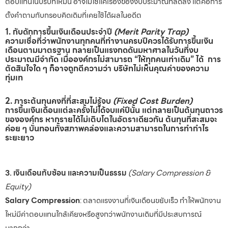
ตอบแทนในบริบทใหม่นี้ อาจไม่ใช่แค่เรื่องของงบประมาณที่ลดลง แต่คือการ
ตั้งคำถามกับกรอบคิดเดิมที่เคยใช้ได้ผลในอดีต
1. กับดักการขึ้นเงินเดือนประจำปี
(Merit Parity Trap)
ความเชื่อที่ว่าพนักงานทุกคนที่ทำงานครบปีควรได้รับการขึ้นเงิน
เดือนตามมาตรฐาน กลายเป็นแรงกดดันมหาศาลในวันที่งบ
ประมาณมีจำกัด เมื่อองค์กรไม่สามารถ “ให้ทุกคนเท่าเดิม” ได้ การ
ตัดสินใจใด ๆ ก็อาจถูกตีความว่า บริษัทไม่เห็นคุณค่าของความ
ทุ่มเท
2. ภาระต้นทุนคงที่ที่สะสมไม่รู้จบ
(Fixed Cost Burden)
การขึ้นเงินเดือนแต่ละครั้งไม่ได้จบแค่ปีนั้น แต่กลายเป็นต้นทุนถาวร
ขององค์กร หากรายได้ไม่เติบโตในอัตราเดียวกัน ต้นทุนที่สะสมจะ
ค่อย ๆ บั่นทอนทั้งสภาพคล่องและความสามารถในการทำกำไร
ระยะยาว
3. เงินเดือนทับซ้อน และความเป็นธรรม
(Salary Compression &
Equity)
Salary Compression
: ตลาดแรงงานที่เงินเดือนขยับเร็ว ทำให้พนักงาน
ใหม่มีค่าตอบแทนใกล้เคียงหรือสูงกว่าพนักงานเดิมที่มีประสบการณ์