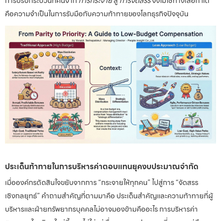
การปรับกระบวนทัศน์จาก
การกระจาย
สู่
การจัดสรร
จึงไม่ใช่ทางเลือก แต่
คือความจำเป็นในการรับมือกับความท้าทายของโลกธุรกิจปัจจุบัน
ประเด็นท้าทายในการบริหารค่าตอบแทนยุคงบประมาณจำกัด
เมื่อองค์กรตัดสินใจขยับจากการ “กระจายให้ทุกคน” ไปสู่การ “จัดสรร
เชิงกลยุทธ์” คำถามสำคัญที่ตามมาคือ ประเด็นสำคัญและความท้าทายที่ผู้
บริหารและฝ่ายทรัพยากรบุคคลไม่อาจมองข้ามคืออะไร การบริหารค่า