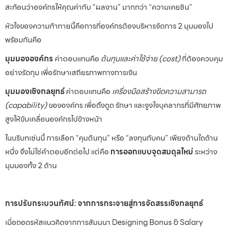
สะท้อนว่าองค์กรให้คุณค่ากับ “ผลงาน” มากกว่า “ความเคยชิน”
หัวใจของความท้าทายนี้คือการที่องค์กรต้องบริหารจัดการ 2 มุมมองไป
พร้อมกันคือ
มุมมององค์กร
ค่าตอบแทนคือ
ต้นทุนและค่าใช้จ่าย (cost)
ที่ต้องควบคุม
อย่างรัดกุม เพื่อรักษาเสถียรภาพทางการเงิน
มุมมองเชิงกลยุทธ์
ค่าตอบแทนคือ
เครื่องมือสร้างขีดความสามารถ
(capability)
ขององค์กร เพื่อดึงดูด รักษา และจูงใจบุคลากรที่มีศักยภาพ
สูงให้ขับเคลื่อนองค์กรไปข้างหน้า
ในบริบทเช่นนี้ การเลือก “คุมต้นทุน” หรือ “ลงทุนกับคน” เพียงด้านใดด้าน
หนึ่ง จึงไม่ใช่คำตอบอีกต่อไป แต่คือ
การออกแบบจุดสมดุลใหม่
ระหว่าง
มุมมองทั้ง 2 ด้าน
การปรับกระบวนทัศน์: จากการกระจายสู่การจัดสรรเชิงกลยุทธ์
เมื่อถอดรหัสแนวคิดจากการสัมมนา Designing Bonus & Salary