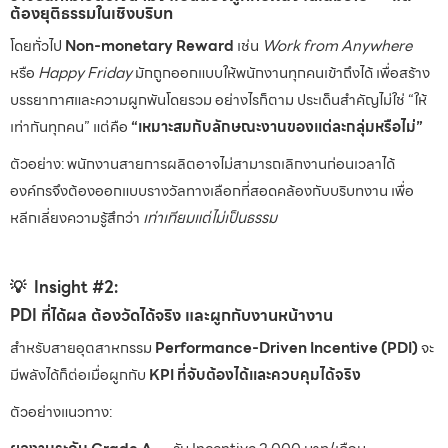
ต้องยุติธรรมในเชิงบริบท
โดยทั่วไป
Non-monetary Reward
เช่น
Work from Anywhere
หรือ
Happy Friday
มักถูกออกแบบให้พนักงานทุกคนเข้าถึงได้ เพื่อสร้าง
บรรยากาศและความผูกพันโดยรวม อย่างไรก็ตาม ประเด็นสำคัญไม่ใช่ “ให้
เท่ากันทุกคน” แต่คือ
“เหมาะสมกับลักษณะงานของแต่ละกลุ่มหรือไม่”
ตัวอย่าง: พนักงานสายการผลิตอาจไม่สามารถเลิกงานก่อนเวลาได้
องค์กรจึงต้องออกแบบรางวัลทางเลือกที่สอดคล้องกับบริบทงาน เพื่อ
หลีกเลี่ยงความรู้สึกว่า
เท่าเทียมแต่ไม่เป็นธรรม
💡 Insight #2:
PDI ที่ได้ผล ต้องวัดได้จริง และผูกกับงานหน้างาน
สำหรับสายอุตสาหกรรม
Performance-Driven Incentive (PDI)
จะ
มีพลังได้ก็ต่อเมื่อผูกกับ
KPI ที่จับต้องได้และควบคุมได้จริง
ตัวอย่างแนวทาง: