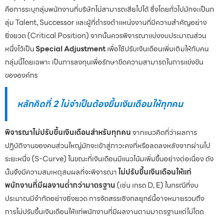
คือการระบุกลุ่มพนักงานที่บริษัทไม่สามารถเสียไปได้ ซึ่งโดยทั่วไปมักจะเป็นก
ลุ่ม Talent, Successor และผู้ที่ดำรงตำแหน่งงานที่มีความสำคัญอย่าง
ยิ่งยวด (Critical Position) จากนั้นควรพิจารณาแบ่งงบประมาณส่วน
หนึ่งไว้เป็น
Special Adjustment
เพื่อใช้ปรับเงินเดือนเพิ่มเติมให้กับคน
กลุ่มนี้โดยเฉพาะ เป็นการลงทุนเพื่อรักษาขีดความสามารถในการแข่งขัน
ขององค์กร
หลักคิดที่ 2 ไม่จำเป็นต้องขึ้นเงินเดือนให้ทุกคน
พิจารณาไม่ปรับขึ้นเงินเดือนสำหรับทุกคน
จากแนวคิดที่ว่าผลการ
ปฏิบัติงานของคนส่วนใหญ่มักจะเข้าสู่ภาวะคงที่หรือลดลงหลังจากผ่านไป
ระยะหนึ่ง (S-Curve) ในขณะที่เงินเดือนมีแนวโน้มเพิ่มขึ้นอย่างต่อเนื่อง ดัง
นั้นจึงมีความสมเหตุสมผลที่จะพิจารณา
ไม่ปรับขึ้นเงินเดือนให้แก่
พนักงานที่มีผลงานต่ำกว่ามาตรฐาน
(เช่น เกรด D, E) ในกรณีที่งบ
ประมาณมีจำกัดอย่างยิ่งยวด การจัดสรรเชิงกลยุทธ์นี้อาจหมายรวมถึง
การไม่ปรับขึ้นเงินเดือนให้แก่พนักงานที่มีผลงานตามมาตรฐานแต่ไม่โดด