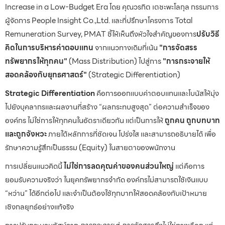
Increase in a Low-Budget Era โดย คุณวรกิต เตชะพะโลกุล กรรมการ
ผู้จัดการ People Insight Co.,Ltd. และที่ปรึกษาโครงการ Total
Remuneration Survey, PMAT ชี้ให้เห็นถึงหัวใจสำคัญของการ
ปรับวิธี
คิดในการบริหารค่าตอบแทน
จากแนวทางเดิมที่เน้น
"การจัดสรร
ทรัพยากรให้ทุกคน"
(Mass Distribution) ไปสู่การ
"การกระจายให้
สอดคล้องกับยุทธศาสตร์"
(Strategic Differentiation)
Strategic Differentiation
คือการออกแบบค่าตอบแทนและโบนัสให้มุ่ง
ไปยังบุคลากรและผลงานที่สร้าง “ผลกระทบสูงสุด” ต่อความสำเร็จของ
องค์กร ไม่ใช่การให้ทุกคนในอัตราเดียวกัน แต่เป็นการให้
ถูกคน ถูกบทบาท
และถูกจังหวะ
ภายใต้หลักการที่ชัดเจน โปร่งใส และสามารถอธิบายได้ เพื่อ
รักษาความรู้สึกเป็นธรรม (Equity) ในสายตาของพนักงาน
การเปลี่ยนแนวคิดนี้
ไม่ใช่การลดคุณค่าของคนส่วนใหญ่
แต่คือการ
ยอมรับความจริงว่า ในยุคทรัพยากรจำกัด องค์กรไม่สามารถใช้เงินแบบ
“หว่าน” ได้อีกต่อไป และจำเป็นต้องใช้ทุกบาทให้สอดคล้องกับเป้าหมาย
เชิงกลยุทธ์อย่างแท้จริง