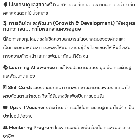
🧠 โปรแกรมดูแลสุขภาพจิต
จัดกิจกรรมช่วยผ่อนคลายความเครียด เช่น
คลาสจัดดอกไม้ นั่งสมาธิ
3. การเติบโตและพัฒนา (Growth & Development) ให้เหตุผล
ที่ดีกว่าเงิน… ทำไมพนักงานควรอยู่ต่อ
นี่คือการลงทุนโดยตรงในขีดความสามารถในอนาคตขององค์กร และ
เป็นการมอบเหตุผลที่ทรงพลังให้พนักงานอยู่ต่อ โดยแสดงให้เห็นถึงเส้น
ทางความก้าวหน้าและการพัฒนาทักษะที่ชัดเจน
📚 Learning Allowance
การให้งบประมาณสนับสนุนเพื่อการเรียนรู้
และพัฒนาตนเอง
🃏 Skill Cards
ระบบสะสมทักษะ หากพนักงานสามารถพัฒนาทักษะได้
ครบถ้วนตามกำหนด ก็จะได้รับรางวัลเพื่อเป็นการยอมรับ
🎟 Upskill Voucher
บัตรกำนัลสำหรับใช้ในการเรียนรู้ทักษะใหม่ๆ ที่เป็น
ประโยชน์ต่องาน
👥 Mentoring Program
โครงการพี่เลี้ยงเพื่อช่วยในการพัฒนาสาย
อาชีพ