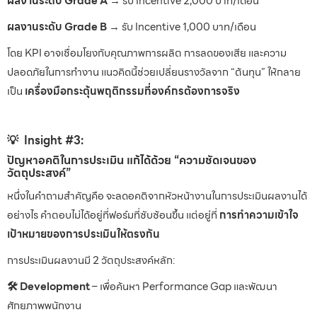
ผลงานระดับ Grade A
→ รับ Incentive 2,000 บาท/เดือน
ผลงานระดับ Grade B
→ รับ Incentive 1,000 บาท/เดือน
โดย KPI อาจเชื่อมโยงกับคุณภาพการผลิต การลดของเสีย และความ
ปลอดภัยในการทำงาน แนวคิดนี้ช่วยเปลี่ยนรางวัลจาก “ต้นทุน” ให้กลาย
เป็น
เครื่องมือกระตุ้นพฤติกรรมที่องค์กรต้องการจริง
💡 Insight #3:
ปัญหาอคติในการประเมิน แก้ได้ด้วย “ความชัดเจนของ
วัตถุประสงค์”
หนึ่งในคำถามสำคัญคือ จะลดอคติจากหัวหน้างานในการประเมินผลงานได้
อย่างไร คำตอบไม่ได้อยู่ที่ฟอร์มที่ซับซ้อนขึ้น แต่อยู่ที่
การทำความเข้าใจ
เป้าหมายของการประเมินให้ตรงกัน
การประเมินผลงานมี 2 วัตถุประสงค์หลัก:
🛠 Development
– เพื่อค้นหา Performance Gap และพัฒนา
ศักยภาพพนักงาน