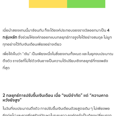
เมื่อนำสองแกนนี้มาซ้อนกัน ก็จะได้องค์ประกอบของรางวัลออกมาเป็น
4
กลุ่มหลัก
ซึ่งช่วยให้องค์กรออกแบบกลยุทธ์การจูงใจได้อย่างสมดุล ไม่ผูก
ทุกอย่างไว้กับเงินเดือนเพียงอย่างเดียว
เพื่อให้เห็นว่า “เงิน” เป็นเพียงหนึ่งในสี่ของเกมทั้งหมด และในยุคงบประมาณ
ตึงตัว รางวัลที่ไม่ใช่ตัวเงินอาจเป็นความได้เปรียบเชิงกลยุทธ์ที่ทรงพลัง
ที่สุด
2 กลยุทธ์การปรับขึ้นเงินเดือน เมื่อ “งบมีจำกัด” แต่ “ความคาด
หวังยังสูง”
ในวันที่งบประมาณตึงตัว การปรับขึ้นเงินเดือนด้วยสูตรเดิม ๆ ไม่เพียงพอ
อีกต่อไป และอาจยิ่งสร้างปัญหาในระยะยาว องค์กรจำเป็นต้องเปลี่ยนจาก