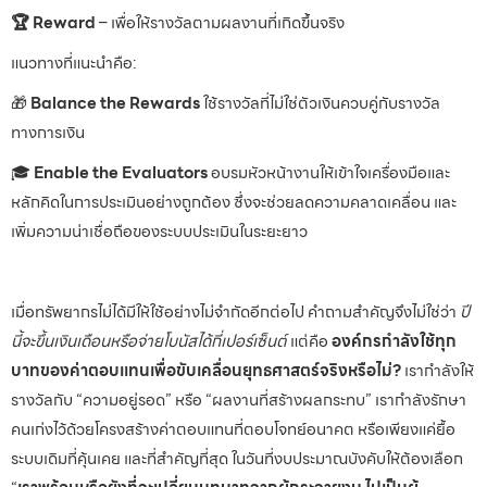
🏆 Reward
– เพื่อให้รางวัลตามผลงานที่เกิดขึ้นจริง
แนวทางที่แนะนำคือ:
🎁
Balance the Rewards
ใช้รางวัลที่ไม่ใช่ตัวเงินควบคู่กับรางวัล
ทางการเงิน
🎓
Enable the Evaluators
อบรมหัวหน้างานให้เข้าใจเครื่องมือและ
หลักคิดในการประเมินอย่างถูกต้อง ซึ่งจะช่วยลดความคลาดเคลื่อน และ
เพิ่มความน่าเชื่อถือของระบบประเมินในระยะยาว
เมื่อทรัพยากรไม่ได้มีให้ใช้อย่างไม่จำกัดอีกต่อไป คำถามสำคัญจึงไม่ใช่ว่า
ปี
นี้จะขึ้นเงินเดือนหรือจ่ายโบนัสได้กี่เปอร์เซ็นต์
แต่คือ
องค์กรกำลังใช้ทุก
บาทของค่าตอบแทนเพื่อขับเคลื่อนยุทธศาสตร์จริงหรือไม่?
เรากำลังให้
รางวัลกับ “ความอยู่รอด” หรือ “ผลงานที่สร้างผลกระทบ” เรากำลังรักษา
คนเก่งไว้ด้วยโครงสร้างค่าตอบแทนที่ตอบโจทย์อนาคต หรือเพียงแค่ยื้อ
ระบบเดิมที่คุ้นเคย และที่สำคัญที่สุด ในวันที่งบประมาณบังคับให้ต้องเลือก