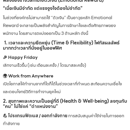
พลังของรางวัลที่ไม่ใช่ตัวเงิน (Emotional Reward)
“เมื่อเงินมีจำกัด แต่แรงจูงใจต้องไม่จำกัด”
ในช่วงที่องค์กรไม่สามารถใช้ “ตัวเงิน” เป็นอาวุธหลัก Emotional
Reward จะกลายเป็นพลังสำคัญในการรักษาใจและดึงศักยภาพของ
พนักงาน โดยสามารถแบ่งออกเป็น 3 ด้านหลัก ดังนี้
1. เวลาและความยืดหยุ่น (Time & Flexibility) โฟกัสผลลัพธ์
มากกว่าเวลาที่นั่งอยู่ในออฟฟิศ
🎉 Happy Friday
เลิกงานเร็วขึ้น (เช่น เดือนละครั้ง / ไตรมาสละครั้ง)
🌍 Work from Anywhere
เปิดโอกาสให้ทำงานจากที่ใดก็ได้ในช่วงเวลาที่กำหนด สะท้อนความเชื่อใจ
และตอบโจทย์วิถีการทำงานยุคใหม่
2. สุขภาพและความเป็นอยู่ที่ดี (Health & Well-being) ลงทุนกับ
“คน” ไม่ใช่แค่ “ตำแหน่งงาน”
💪 โปรแกรมฟิตเนส / ออกกำลังกาย
การสนับสนุนค่าใช้จ่ายในการออก
กำลังกาย