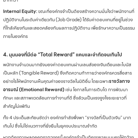
มากกว่า
Internal Equity:
ขณะที่องค์กรจำเป็นต้องสร้างความมั่นใจว่าพนักงานที่
ปฏิบัติงานในระดับค่าเดียวกัน (Job Grade) ได้รับค่าตอบแทนที่อยู่ในช่วง
ที่ใกล้เคียงกันและสอดคล้องกับผลการปฏิบัติงาน เพื่อรักษาความเป็นธรรม
ภายในองค์กร
4. มุมมองที่มีต่อ “Total Reward” แคบและจำกัดจนเกินไป
พนักงานจำนวนมากยังมองค่าตอบแทนผ่านเลนส์ของเงินเดือนและโบนัส
เป็นหลัก (Tangible Reward) จึงเกิดความท้าทายว่าองค์กรควรสื่อสาร
อย่างไรให้พนักงานเห็นคุณค่าของรางวัลในมิติอื่น โดยเฉพาะ
รางวัลทาง
อารมณ์ (Emotional Reward)
เช่น โอกาสในการเติบโต การพัฒนา
ทักษะ และสภาพแวดล้อมการทำงานที่ดี ซึ่งล้วนเป็นแรงจูงใจระยะยาวที่
สำคัญไม่แพ้กัน
ทั้ง 4 ประเด็นสะท้อนชัดว่า องค์กรกำลังพึ่งพา “รางวัลที่เป็นตัวเงิน” มาก
เกินไป ซึ่งไม่ใช่แนวทางที่ยั่งยืนในยุคงบประมาณจำกัด
หากต้องการหลุดออกจากวงจรนี้ องค์กรจำเป็นต้องขยายมุมมองให้กว้าง