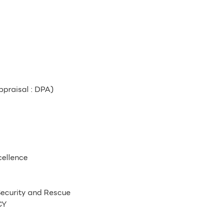
ppraisal : DPA)
ellence
 Security and Rescue
CY