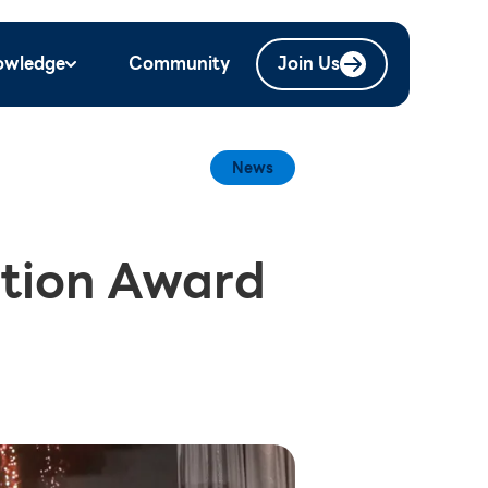
owledge
Community
Join Us
News
ation Award