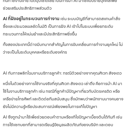
ทันที ใช้งานง่าย เปิดปุ๊บใช้ได้เลย เป็นการนำ AI มาใช้แบบรายบุคคลเพื่อ
ช่วยเสริมประสิทธิภาพส่วนตัว
AI ที่ฝังอยู่ในกระบวนการทำงาน
เช่น ระบบบัญชีที่สามารถสแกนคำสั่ง
ซื้อและประมวลผลอัตโนมัติ เป็นการฝัง AI เข้าไปในระบบเพื่อยกระดับ
กระบวนการให้แม่นยำและมีประสิทธิภาพยิ่งขึ้น
ทั้งสองประเภทนี้ต่างมีบทบาทสำคัญในการขับเคลื่อนการทำงานยุคใหม่ ไม่
ว่าจะเป็นในระดับบุคคลหรือระดับองค์กร
AI กับการพลิกโฉมงานบริการลูกค้า: กรณีตัวอย่างจากคุณศิเวก สัจจเดว
หนึ่งในตัวอย่างการใช้งานจริงที่คุณศิเวก สัจจเดว เล่าถึง คือการนำ AI มา
ใช้ในงานบริการลูกค้า เช่น กรณีที่ลูกค้ามีปัญหาเกี่ยวกับบัตรเครดิต หรือ
เครือข่ายโทรศัพท์ และติดต่อทีมสนับสนุน ซึ่งมักพบว่าพนักงานบางคนอาจ
ยังไม่มีความรู้หรือประสบการณ์เพียงพอในการแก้ไขปัญหา
AI จึงถูกนำมาใช้เพื่อช่วยตอบคำถามหรือแก้ไขปัญหาเบื้องต้นได้ทันที เช่น
การใช้แชทบอทที่สามารถเรียนรู้ข้อมูลผลิตภัณฑ์ของบริษัท และตอบ