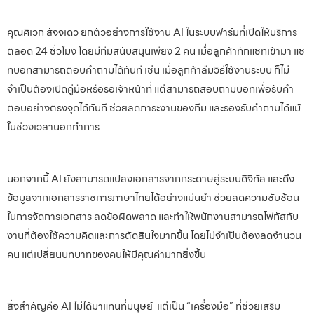
คุณศิเวก สัจจเดว ยกตัวอย่างการใช้งาน AI ในระบบฟาร์มที่เปิดให้บริการ
ตลอด 24 ชั่วโมง โดยมีทีมสนับสนุนเพียง 2 คน เมื่อลูกค้าทักแชทเข้ามา แช
ทบอทสามารถตอบคำถามได้ทันที เช่น เมื่อลูกค้าลืมวิธีใช้งานระบบ ก็ไม่
จำเป็นต้องเปิดคู่มือหรือรอเจ้าหน้าที่ แต่สามารถสอบถามบอทเพื่อรับคำ
ตอบอย่างตรงจุดได้ทันที ช่วยลดภาระงานของทีม และรองรับคำถามได้แม้
ในช่วงเวลานอกทำการ
นอกจากนี้ AI ยังสามารถแปลงเอกสารจากกระดาษสู่ระบบดิจิทัล และดึง
ข้อมูลจากเอกสารราชการภาษาไทยได้อย่างแม่นยำ ช่วยลดความซับซ้อน
ในการจัดการเอกสาร ลดข้อผิดพลาด และทำให้พนักงานสามารถโฟกัสกับ
งานที่ต้องใช้ความคิดและการตัดสินใจมากขึ้น โดยไม่จำเป็นต้องลดจำนวน
คน แต่เปลี่ยนบทบาทของคนให้มีคุณค่ามากยิ่งขึ้น
สิ่งสำคัญคือ AI ไม่ได้มาแทนที่มนุษย์ แต่เป็น “เครื่องมือ” ที่ช่วยเสริม