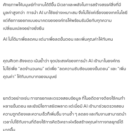
ศักยภาพให้มนุษย์ทำงานได้ดีขึ้น มีเวลาและพลังในการสร้างสรรค์สิ่งที่มี
มูลค่าสูงกว่า การนำ AI มาใช้อย่างเหมาะสม จึงไม่ใช่แค่เรื่องของเทคโนโลยี
แต่คือการออกแบบอนาคตขององค์กรให้พร้อมรับมือกับทุกความ
เปลี่ยนแปลงอย่างยั่งยืน
AI ไม่ได้มาเพื่อลดคน แต่มาเพื่อลดขั้นตอน และเพิ่มคุณค่าให้กับคน
คุณศิเวก สัจจเดว เน้นย้ำว่า จุดประสงค์ของการนำ AI เข้ามาในองค์กร
ไม่ใช่เพื่อ “ลดจำนวนคน” แต่เพื่อ “ลดความซับซ้อนของขั้นตอน” และ “เพิ่ม
คุณค่า” ให้กับบทบาทของมนุษย์
ยกตัวอย่างเช่น การกรอกและตรวจสอบข้อมูล ที่ในอดีตอาจต้องใช้คนทำ
หลายขั้นตอน และยังมีโอกาสผิดพลาด แต่เมื่อมี AI เข้ามาช่วยตรวจสอบ
ความถูกต้องและความเร็วก็เพิ่มขึ้น งานซ้ำ ๆ ลดลง และทีมงานสามารถนำ
เวลาไปใช้กับงานที่ต้องใช้การคิดวิเคราะห์หรือสร้างคุณค่าทางกลยุทธ์ได้
มากขึ้น