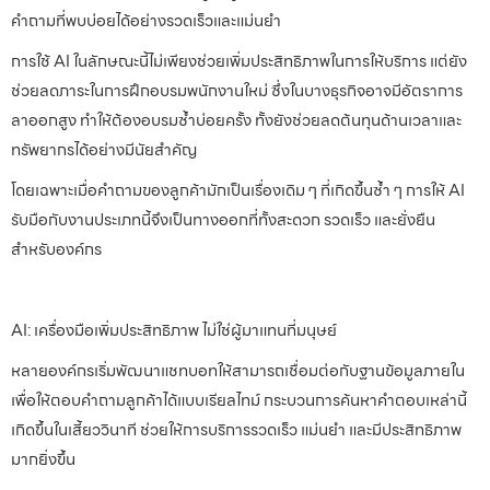
คำถามที่พบบ่อยได้อย่างรวดเร็วและแม่นยำ
การใช้ AI ในลักษณะนี้ไม่เพียงช่วยเพิ่มประสิทธิภาพในการให้บริการ แต่ยัง
ช่วยลดภาระในการฝึกอบรมพนักงานใหม่ ซึ่งในบางธุรกิจอาจมีอัตราการ
ลาออกสูง ทำให้ต้องอบรมซ้ำบ่อยครั้ง ทั้งยังช่วยลดต้นทุนด้านเวลาและ
ทรัพยากรได้อย่างมีนัยสำคัญ
โดยเฉพาะเมื่อคำถามของลูกค้ามักเป็นเรื่องเดิม ๆ ที่เกิดขึ้นซ้ำ ๆ การให้ AI
รับมือกับงานประเภทนี้จึงเป็นทางออกที่ทั้งสะดวก รวดเร็ว และยั่งยืน
สำหรับองค์กร
AI: เครื่องมือเพิ่มประสิทธิภาพ ไม่ใช่ผู้มาแทนที่มนุษย์
หลายองค์กรเริ่มพัฒนาแชทบอทให้สามารถเชื่อมต่อกับฐานข้อมูลภายใน
เพื่อให้ตอบคำถามลูกค้าได้แบบเรียลไทม์ กระบวนการค้นหาคำตอบเหล่านี้
เกิดขึ้นในเสี้ยววินาที ช่วยให้การบริการรวดเร็ว แม่นยำ และมีประสิทธิภาพ
มากยิ่งขึ้น