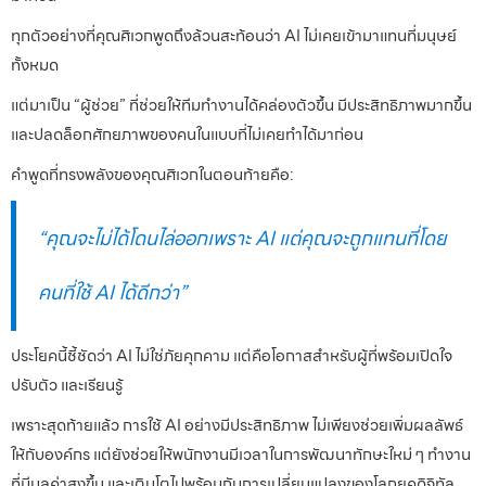
ทุกตัวอย่างที่คุณศิเวกพูดถึงล้วนสะท้อนว่า AI ไม่เคยเข้ามาแทนที่มนุษย์
ทั้งหมด
แต่มาเป็น “ผู้ช่วย” ที่ช่วยให้ทีมทำงานได้คล่องตัวขึ้น มีประสิทธิภาพมากขึ้น
และปลดล็อกศักยภาพของคนในแบบที่ไม่เคยทำได้มาก่อน
คำพูดที่ทรงพลังของคุณศิเวกในตอนท้ายคือ:
“คุณจะไม่ได้โดนไล่ออกเพราะ AI แต่คุณจะถูกแทนที่โดย
คนที่ใช้ AI ได้ดีกว่า”
ประโยคนี้ชี้ชัดว่า AI ไม่ใช่ภัยคุกคาม แต่คือโอกาสสำหรับผู้ที่พร้อมเปิดใจ
ปรับตัว และเรียนรู้
เพราะสุดท้ายแล้ว การใช้ AI อย่างมีประสิทธิภาพ ไม่เพียงช่วยเพิ่มผลลัพธ์
ให้กับองค์กร แต่ยังช่วยให้พนักงานมีเวลาในการพัฒนาทักษะใหม่ ๆ ทำงาน
ที่มีมูลค่าสูงขึ้น และเติบโตไปพร้อมกับการเปลี่ยนแปลงของโลกยุคดิจิทัล