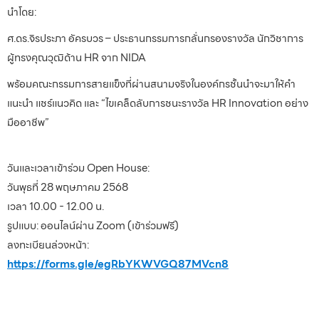
นำโดย:
ศ.ดร.จิรประภา อัครบวร – ประธานกรรมการกลั่นกรองรางวัล นักวิชาการ
ผู้ทรงคุณวุฒิด้าน HR จาก NIDA
พร้อมคณะกรรมการสายแข็งที่ผ่านสนามจริงในองค์กรชั้นนำจะมาให้คำ
แนะนำ แชร์แนวคิด และ “ไขเคล็ดลับการชนะรางวัล HR Innovation อย่าง
มืออาชีพ”
วันและเวลาเข้าร่วม Open House:
วันพุธที่ 28 พฤษภาคม 2568
เวลา 10.00 - 12.00 น.
รูปแบบ: ออนไลน์ผ่าน Zoom (เข้าร่วมฟรี)
ลงทะเบียนล่วงหน้า:
https://forms.gle/egRbYKWVGQ87MVcn8