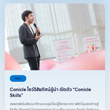
News
Conicle โชว์วิสัยทัศน์ผู้นำ เปิดตัว “Conicle
Skills”
แพลตฟอร์มพัฒนาทักษะคนยุคใหม่สู่โลกอนาคต พลิกโฉมองค์กรสู่
Skills-Based Organization ขับเคลื่อนแรงงานไทยรับมือวิกฤต