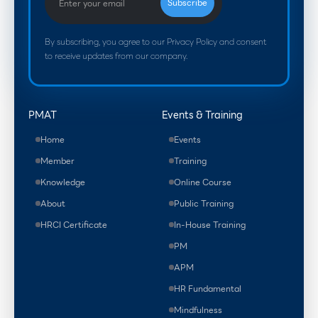
By subscribing, you agree to our Privacy Policy and consent
to receive updates from our company.
PMAT
Events & Training
Home
Events
Member
Training
Knowledge
Online Course
About
Public Training
HRCI Certificate
In-House Training
PM
APM
HR Fundamental
Mindfulness