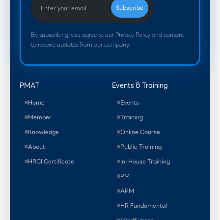
By subscribing, you agree to our Privacy Policy and consent
to receive updates from our company.
PMAT
Events & Training
Home
Events
Member
Training
Knowledge
Online Course
About
Public Training
HRCI Certificate
In-House Training
PM
APM
HR Fundamental