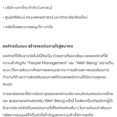
• บริษัท เบทาโกร จำกัด (มหาชน)
• ศูนย์ศรีพัฒน์ คณะแพทยศาสตร์ มหาวิทยาลัยเชียงใหม่
• เครือโรงพยาบาลพญาไท-เปาโล
องค์กรต้นแบบ สร้างแรงบันดาลใจสู่อนาคต
องค์กรที่ได้รับรางวัลในปีนี้ถือเป็น ตัวอย่างที่ยอดเยี่ยม ขององค์กรที่ให้
ความสำคัญกับ "People Management" และ "Well-Being" อย่างเป็น
ระบบ ทั้งการพัฒนาศักยภาพของบุคลากร การสร้างสภาพแวดล้อมการ
ทำงานที่ดี และการส่งเสริมคุณภาพชีวิตของพนักงานให้มีความสุขและ
สมดุล
การยกย่องและให้รางวัลแก่ สุดยอดองค์กรบริหารคนดีเด่นแห่งประเทศไทย
และ สุดยอดองค์กรส่งเสริม Well-Being ครั้งนี้ ไม่เพียงเป็นเกียรติแก่ผู้ได้
รับรางวัล แต่ยังเป็นแรงบันดาลใจให้แก่องค์กรอื่น ๆ ในการเดินหน้าพัฒนา
ทรัพยากรมนุษย์ให้เป็นหัวใจสำคัญของความสำเร็จทางธุรกิจ