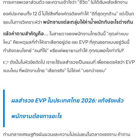
การเคารพเวลาส่วนตัว และความเข้าใจว่า “ชีวิต” ไม่ได้เริ่มหลังเลิกงาน
องค์ประกอบทั้ง 12 นี้ ไม่ใช่สิ่งที่องค์กรต้องทำให้ “ดีที่สุดทุกด้าน” แต่เป็นก
รอบในการวิเคราะห์ว่า
พนักงานแต่ละกลุ่มให้ค่าน้ำหนักกับอะไรต่างกัน
แล้วคำถามสำคัญคือ…
ในสายตาของพนักงานไทยวันนี้ “คุณค่าแบบ
ไหน” คือเหตุผลที่ทำให้เขาเลือกอยู่ต่อ และ EVP ที่คุณออกแบบอยู่วันนี้
กำลังตอบโจทย์ “คนที่ใช่” หรือแค่พยายามทำให้
ทุกคนพอใจเท่ากัน
?
👉 ดังนั้นในหัวข้อถัดไป เราจะใช้ผลสำรวจเป็นแผนที่ เพื่อถอดรหัสว่า EVP
แบบไหน ที่พนักงานไทย “เลือกจริง” ไม่ใช่แค่ “บอกว่าชอบ”
ผลสำรวจ EVP ในประเทศไทย 2026: แท้จริงแล้ว
พนักงานต้องการอะไร
ท่ามกลางเศรษฐกิจผันผวนและความไม่แน่นอนในตลาดแรงงาน คำถาม