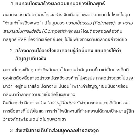
ทบทวนโครงสร้างผลตอบแทนอย่างมีกลยุทธ์
องค์กรควรกลับมามองโครงสร้างเงินเดือนและผลตอบแทน ไม่ใช่แค่ในมุม
“จ่ายเท่าไหร่ถึงจะพอ” แต่ในมุมของ
ความเป็นธรรม (Fairness)
และ
ความ
สามารถในการแข่งขัน (Competitiveness)
โดยต้องสอดคล้องกับ
กลยุทธ์ EVP ที่องค์กรเลือกยืนอยู่ ไม่ใช่เพียงการตามตลาดอย่างเดียว
สร้างความไว้วางใจและความรู้สึกมั่นคง แทนการให้คำ
สัญญาเกินจริง
ความมั่นคงเป็นคุณค่าที่พนักงานให้ความสำคัญมากขึ้น แต่เป็นประเด็นที่
องค์กรต้องสื่อสารอย่างระมัดระวัง องค์กรไม่ควรประกาศอย่างตรงไปตรง
มาว่า “อยู่กับเราแล้วไม่ตกงานแน่นอน” เพราะคำสัญญาเช่นนั้นอาจย้อน
กลับมาทำลายความน่าเชื่อถือในระยะยาว
สิ่งที่ควรทำ คือการสร้าง
“ความรู้สึกมั่นคง”
ผ่านกระบวนการที่เป็นธรรม
การสื่อสารที่โปร่งใส และการทำให้พนักงานที่ทำผลงานได้ตามเป้าหมายรู้สึก
ว่าองค์กรพร้อมเติบโตไปกับพวกเขา
ส่งเสริมการเติบโตส่วนบุคคลอย่างตรงจุด