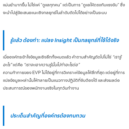
แม่นยำมากขึ้น ไม่ใช่แค่ “ดูแลทุกคน” แต่เป็นการ “ดูแลให้ตรงกับแรงขับ” ซึ่ง
จะนำไปสู่ข้อเสนอแนะเชิงกลยุทธ์ในลำดับถัดไปได้อย่างเป็นระบบ
รู้แล้ว ต้องทำ: แปลง Insight เป็นกลยุทธ์ที่ใช้ได้จริง
เมื่อองค์กรเข้าใจข้อมูลเชิงลึกทั้งหมดแล้ว คำถามสำคัญถัดไปไม่ใช่
“เรารู้
อะไร”
แต่คือ
“เราจะเอาความรู้นั้นไปทำอะไรต่อ”
ความท้าทายของ EVP ไม่ได้อยู่ที่การวิเคราะห์ข้อมูลให้ลึกที่สุด แต่อยู่ที่การ
แปลข้อมูลเหล่านั้นให้กลายเป็นแนวทางปฏิบัติที่จับต้องได้ และส่งผลต่อ
ประสบการณ์ของพนักงานจริงในทุกวันทำงาน
ประเด็นสำคัญที่องค์กรต้องทบทวน