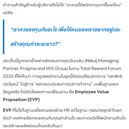
คำถามสำคัญสำหรับผู้บริหารจึงไม่ใช่ “เราควรให้พนักงานมากขึ้นแค่ไหน”
แต่คือ…
“เราควรลงทุนกับอะไร เพื่อให้คนของเราอยากอยู่และ
สร้างคุณค่าระยะยาว?”
ประเด็นนี้ถูกตอกย้ำอย่างชัดเจนจากคุณวันเฉลิม สิริพันธุ์ Managing
Partner, Pragma and Will Group ในงาน Total Reward Forum
2026 ชี้ให้เห็นว่า การดูแลพนักงานในยุคนี้ต้องเปลี่ยนจากการ “แจกสิทธิ
ประโยชน์” ไปสู่การ “ออกแบบประสบการณ์การทำงาน” บนพื้นฐานของ
ข้อมูลจริง โดมีหัวใจของการเปลี่ยนผ่าน คือ
Employee Value
Proposition (EVP)
EVP
ที่ไม่ใช่ในฐานะสโลแกนของฝ่าย HR แต่ในฐานะ
กรอบกลยุทธ์
ที่บอก
ชัดว่า องค์กรเลือกจะลงทุนกับคุณค่าด้านใด และคาดหวังให้พนักงานเติบโต
และสร้างผลลัพธ์แบบไหนกลับคืนมา