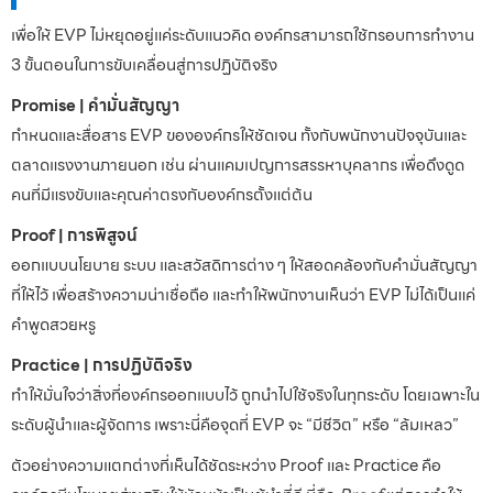
เพื่อให้ EVP ไม่หยุดอยู่แค่ระดับแนวคิด องค์กรสามารถใช้กรอบการทำงาน
3 ขั้นตอนในการขับเคลื่อนสู่การปฏิบัติจริง
Promise | คำมั่นสัญญา
กำหนดและสื่อสาร EVP ขององค์กรให้ชัดเจน ทั้งกับพนักงานปัจจุบันและ
ตลาดแรงงานภายนอก เช่น ผ่านแคมเปญการสรรหาบุคลากร เพื่อดึงดูด
คนที่มีแรงขับและคุณค่าตรงกับองค์กรตั้งแต่ต้น
Proof | การพิสูจน์
ออกแบบนโยบาย ระบบ และสวัสดิการต่าง ๆ ให้สอดคล้องกับคำมั่นสัญญา
ที่ให้ไว้ เพื่อสร้างความน่าเชื่อถือ และทำให้พนักงานเห็นว่า EVP ไม่ได้เป็นแค่
คำพูดสวยหรู
Practice | การปฏิบัติจริง
ทำให้มั่นใจว่าสิ่งที่องค์กรออกแบบไว้ ถูกนำไปใช้จริงในทุกระดับ โดยเฉพาะใน
ระดับผู้นำและผู้จัดการ เพราะนี่คือจุดที่ EVP จะ “มีชีวิต” หรือ “ล้มเหลว”
ตัวอย่างความแตกต่างที่เห็นได้ชัดระหว่าง Proof และ Practice คือ