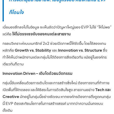
ก็โดนใจ
เมื่อมองลึกลงไปในข้อมูล จะเห็นชัดว่าปัญหาใหญ่ของ EVP ไม่ใช่ “ให้ไม่พอ”
แต่คือ
ให้ไม่ตรงแรงขับของคนแต่ละสายงาน
กรอบวิเคราะห์แบบเมทริกซ์ 2x2 ช่วยเปิดภาพนี้ให้ชัดขึ้น โดยใช้สองแกน
หลักคือ
Growth vs. Stability
และ
Innovation vs. Structure
ซึ่ง
ทำให้เห็นว่าพนักงานแต่ละกลุ่มไม่ได้ต้องการสิ่งเดียวกัน แม้อยู่ในองค์กร
เดียวกันก็ตาม
Innovation Driven – เติบโตด้วยนวัตกรรม
กลุ่มนี้ขับเคลื่อนด้วยการเติบโตและการสร้างสิ่งใหม่ ต้องการงานที่ท้าทาย
เปิดพื้นที่ให้ทดลอง และให้อิสระในการตัดสินใจสูง สายงานอย่าง
Tech และ
Creative
มักอยู่ในกลุ่มนี้อย่างชัดเจน หากองค์กรต้องการดึงดูดคนกลุ่ม
นี้ EVP ต้องสะท้อนโอกาสในการสร้างสรรค์ มากกว่าความมั่นคงแบบ
ดั้งเดิม