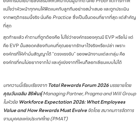
องค์กรมีนโยบายส่งเสริมให้หัวหน้าเป็นผู้นำที่ดี นี่คือ
Proof
แต่การทำให้
แน่ใจว่าหัวหน้าทุกคนให้ฟีดแบคกับลูกทีมอย่างสม่ำเสมอ และถูกประเมิน
จากพฤติกรรมนี้จริง นั่นคือ
Practice
ซึ่งเป็นขั้นตอนที่ยากที่สุด แต่สำคัญ
ที่สุด
สุดท้ายแล้ว คำถามที่ถูกต้องคือ ไม่ใช่ว่าองค์กรของคุณมี EVP หรือไม่ แต่
คือ EVP นั้นสอดคล้องกับคนที่คุณอยากรักษาไว้จริงหรือเปล่า เพราะ
องค์กรที่ให้คำมั่นสัญญาได้ “ตรงแรงขับ” ของพนักงานแต่ละกลุ่ม คือ
องค์กรที่คนไม่อยากจากไป และคู่แข่งจากที่ไหนก็ลอกเลียนแบบไม่ได้
บทความนี้เรียบเรียงจาก
Total Rewards Forum 2026
บรรยายโดย
คุณวันเฉลิม สิริพันธุ์
Managing Partner, Pragma and Will Group
ในหัวข้อ
Workforce Expectation 2026: What Employees
Value and How Rewards Must Evolve
จัดโดย สมาคมการจัดการ
งานบุคคลแห่งประเทศไทย (PMAT)