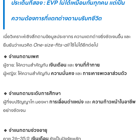
ประเด็นที่สอง : EVP ไม่ได้เหมือนกันทุกคน แต่เป็น
ความต้องการที่แตกต่างตามบริบทชีวิต
เมื่อวิเคราะห์เชิงลึกตามข้อมูลประชากร ความแตกต่างยิ่งชัดเจนขึ้น และ
ยืนยันว่าแนวคิด
One-size-fits-all
ใช้ไม่ได้อีกต่อไป
🔹 จำแนกตามเพศ
ผู้ชาย: ให้ความสำคัญกับ
เงินเดือน
และ
งานที่ท้าทาย
ผู้หญิง: ให้ความสำคัญกับ
ความมั่นคง
และ
การเคารพเวลาส่วนตัว
🔹 จำแนกตามระดับการศึกษา
ผู้ที่จบปริญญาโท มองหา
การเลื่อนตำแหน่ง
และ
ความก้าวหน้าในอาชีพ
อย่างชัดเจน
🔹 จำแนกตามช่วงอายุ
อายุ 26–35 ปี:
เงินเดือน
ยังเป็นปัจจัยหลัก