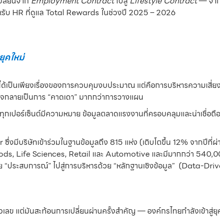
เปลี่ยนจาก
Employment Contract
ไปสู่
Lifestyle Contract
— จากก
สำหรับ HR ที่ดูแล Total Rewards ในช่วงปี 2025 – 2026
ยุคใหม่
่ได้เป็นเพียงเรื่องของการควบคุมงบประมาณ แต่คือการบริหารความเสี่ยง
อาจกลายเป็นการ “คาดเดา” มากกว่าการวางแผน
กเปอร์เซ็นต์มีความหมาย ข้อมูลตลาดแรงงานที่ครอบคลุมและน่าเชื่อ
ึ่งมีบริษัทเข้าร่วมในฐานข้อมูลถึง 815 แห่ง (เติบโตขึ้น 12% จากปีที
, Life Sciences, Retail และ Automotive และมีมากกว่า 540,000
ประสบการณ์” ไปสู่การบริหารด้วย “หลักฐานเชิงข้อมูล” (Data-Driven
ค่ตัวเลข แต่มันสะท้อนการเปลี่ยนผ่านครั้งสำคัญ — องค์กรไทยกำลังเข้าส