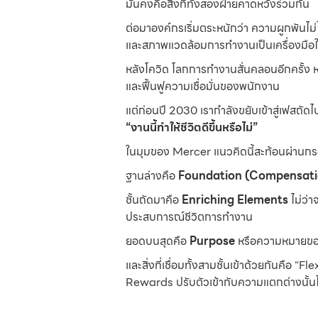
มั่นคงคือสิ่งที่ทั้งสองฝ่ายคาดหวังร่วมกัน
ต่อมาองค์กรเริ่มตระหนักว่า ความผูกพันไม่ไ
และสภาพแวดล้อมการทำงานเป็นเครื่องมือ
หลังโควิด โลกการทำงานสั่นคลอนอีกครั้ง หล
และฟื้นฟูความเชื่อมั่นของพนักงาน
แต่ก่อนปี 2030 เรากำลังขยับเข้าสู่เฟสถัดไป
“งานนี้ทำให้ชีวิตดีขึ้นหรือไม่”
ในมุมของ Mercer แนวคิดนี้สะท้อนผ่านก
ฐานล่างคือ
Foundation (Compensatio
ชั้นถัดมาคือ
Enriching Elements
ไม่ว่
ประสบการณ์ชีวิตการทำงาน
ยอดบนสุดคือ
Purpose
หรือความหมายของง
และสิ่งที่เชื่อมทั้งสามชั้นเข้าด้วยกันคือ 
Rewards ปรับตัวเข้ากับความแตกต่างนั้นไ