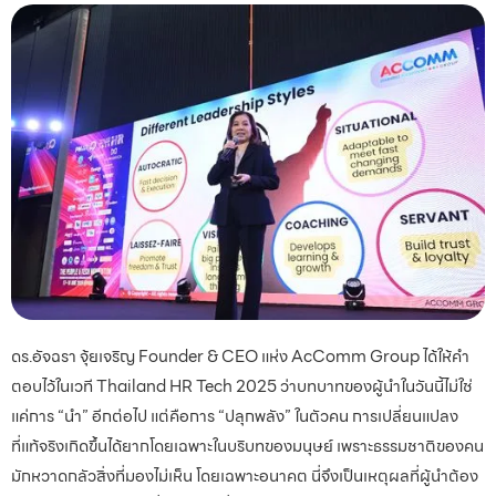
ดร.อัจฉรา จุ้ยเจริญ Founder & CEO แห่ง AcComm Group ได้ให้คำ
ตอบไว้ในเวที Thailand HR Tech 2025 ว่าบทบาทของผู้นำในวันนี้ไม่ใช่
แค่การ “นำ” อีกต่อไป แต่คือการ “ปลุกพลัง” ในตัวคน การเปลี่ยนแปลง
ที่แท้จริงเกิดขึ้นได้ยากโดยเฉพาะในบริบทของมนุษย์ เพราะธรรมชาติของคน
มักหวาดกลัวสิ่งที่มองไม่เห็น โดยเฉพาะอนาคต นี่จึงเป็นเหตุผลที่ผู้นำต้อง