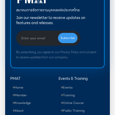
สมาคมการจัดการงานบุคคลแห่งประเทศไทย
Join our newsletter to receive updates on
features and releases.
By subscribing, you agree to our Privacy Policy and consent
to receive updates from our company.
PMAT
Events & Training
Home
Events
Member
Training
Knowledge
Online Course
About
Public Training