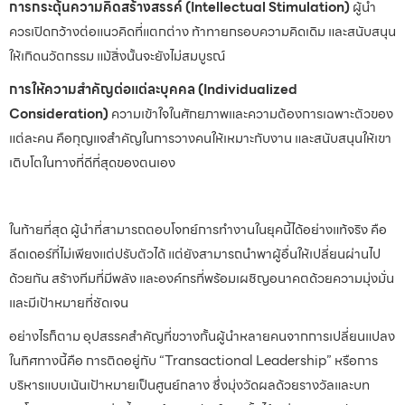
การกระตุ้นความคิดสร้างสรรค์ (Intellectual Stimulation)
ผู้นำ
ควรเปิดกว้างต่อแนวคิดที่แตกต่าง ท้าทายกรอบความคิดเดิม และสนับสนุน
ให้เกิดนวัตกรรม แม้สิ่งนั้นจะยังไม่สมบูรณ์
การให้ความสำคัญต่อแต่ละบุคคล (Individualized
Consideration)
ความเข้าใจในศักยภาพและความต้องการเฉพาะตัวของ
แต่ละคน คือกุญแจสำคัญในการวางคนให้เหมาะกับงาน และสนับสนุนให้เขา
เติบโตในทางที่ดีที่สุดของตนเอง
ในท้ายที่สุด ผู้นำที่สามารถตอบโจทย์การทำงานในยุคนี้ได้อย่างแท้จริง คือ
ลีดเดอร์ที่ไม่เพียงแต่ปรับตัวได้ แต่ยังสามารถนำพาผู้อื่นให้เปลี่ยนผ่านไป
ด้วยกัน สร้างทีมที่มีพลัง และองค์กรที่พร้อมเผชิญอนาคตด้วยความมุ่งมั่น
และมีเป้าหมายที่ชัดเจน
อย่างไรก็ตาม อุปสรรคสำคัญที่ขวางกั้นผู้นำหลายคนจากการเปลี่ยนแปลง
ในทิศทางนี้คือ การติดอยู่กับ “Transactional Leadership” หรือการ
บริหารแบบเน้นเป้าหมายเป็นศูนย์กลาง ซึ่งมุ่งวัดผลด้วยรางวัลและบท