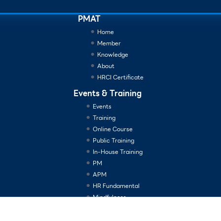
PMAT
Home
Member
Knowledge
About
HRCI Certificate
Events & Training
Events
Training
Online Course
Public Training
In-House Training
PM
APM
HR Fundamental
Mindfulness
Consulting Services