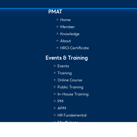
PMAT
Home
Member
Knowledge
About
HRCI Certificate
Events & Training
Events
Training
Online Course
Public Training
In-House Training
PM
APM
HR Fundamental
Mindfulness
Consulting Services