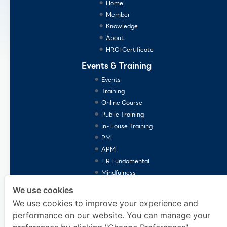
Home
Member
Knowledge
About
HRCI Certificate
Events & Training
Events
Training
Online Course
Public Training
In-House Training
PM
APM
HR Fundamental
Mindfulness
Consulting Services
We use cookies
We use cookies to improve your experience and
performance on our website. You can manage your