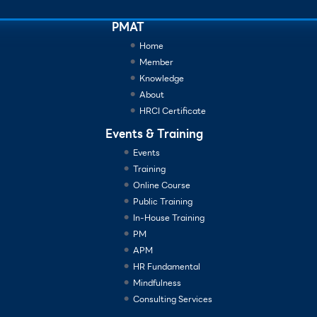
PMAT
Home
Member
Knowledge
About
HRCI Certificate
Events & Training
Events
Training
Online Course
Public Training
In-House Training
PM
APM
HR Fundamental
Mindfulness
Consulting Services