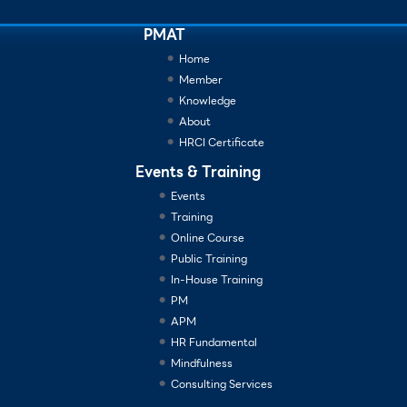
PMAT
Home
Member
Knowledge
About
HRCI Certificate
Events & Training
Events
Training
Online Course
Public Training
In-House Training
PM
APM
HR Fundamental
Mindfulness
Consulting Services