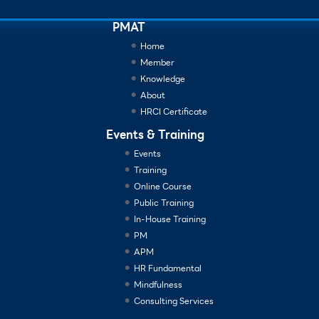
PMAT
Home
Member
Knowledge
About
HRCI Certificate
Events & Training
Events
Training
Online Course
Public Training
In-House Training
PM
APM
HR Fundamental
Mindfulness
Consulting Services