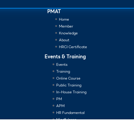
PMAT
Home
Member
Knowledge
About
HRCI Certificate
Events & Training
Events
Training
Online Course
Public Training
In-House Training
PM
APM
HR Fundamental
Mindfulness
Consulting Services