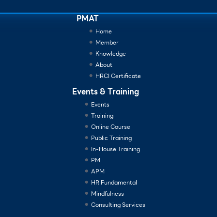
PMAT
Home
Member
Knowledge
About
HRCI Certificate
Events & Training
Events
Training
Online Course
Public Training
In-House Training
PM
APM
HR Fundamental
Mindfulness
Consulting Services