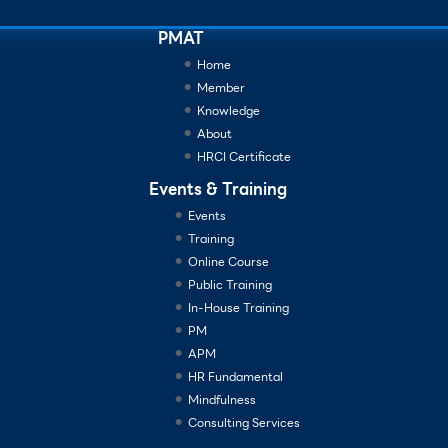
PMAT
Home
Member
Knowledge
About
HRCI Certificate
Events & Training
Events
Training
Online Course
Public Training
In-House Training
PM
APM
HR Fundamental
Mindfulness
Consulting Services