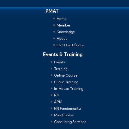
PMAT
Home
Member
Knowledge
About
HRCI Certificate
Events & Training
Events
Training
Online Course
Public Training
In-House Training
PM
APM
HR Fundamental
Mindfulness
Consulting Services