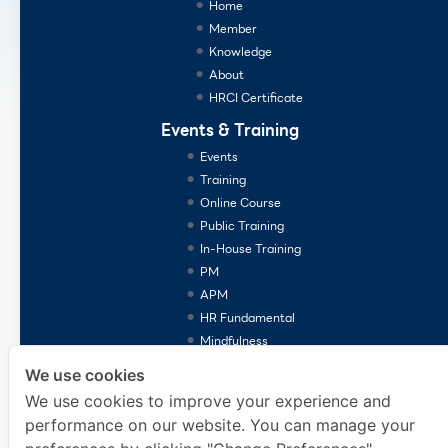
Home
Member
Knowledge
About
HRCI Certificate
Events & Training
Events
Training
Online Course
Public Training
In-House Training
PM
APM
HR Fundamental
Mindfulness
Consulting Services
We use cookies
We use cookies to improve your experience and
performance on our website. You can manage your