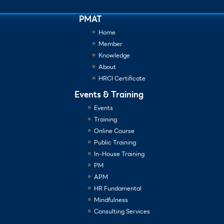
PMAT
Home
Member
Knowledge
About
HRCI Certificate
Events & Training
Events
Training
Online Course
Public Training
In-House Training
PM
APM
HR Fundamental
Mindfulness
Consulting Services