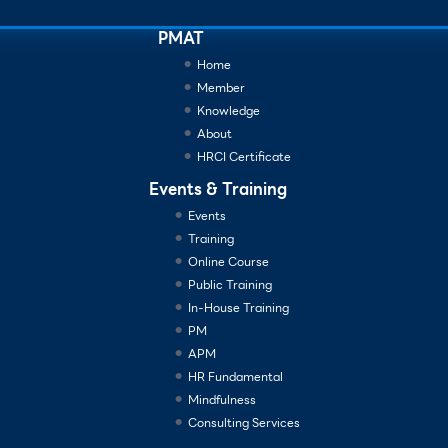
PMAT
Home
Member
Knowledge
About
HRCI Certificate
Events & Training
Events
Training
Online Course
Public Training
In-House Training
PM
APM
HR Fundamental
Mindfulness
Consulting Services