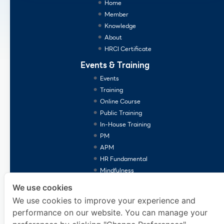
Home
Member
Knowledge
About
HRCI Certificate
Events & Training
Events
Training
Online Course
Public Training
In-House Training
PM
APM
HR Fundamental
Mindfulness
Consulting Services
We use cookies
We use cookies to improve your experience and
performance on our website. You can manage your