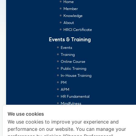
Home
Member
Knowledge
About
HRCI Certificate
Events & Training
Events
Training
Online Course
Public Training
In-House Training
PM
APM
HR Fundamental
Mindfulness
Consulting Services
We use cookies
We use cookies to improve your experience and
performance on our website. You can manage your