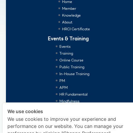
Home
Member
Knowledge
About
HRCI Certificate
Events & Training
Events
Training
Online Course
Public Training
In-House Training
PM
APM
HR Fundamental
Mindfulness
Consulting Services
We use cookies
We use cookies to improve your experience and
performance on our website. You can manage your