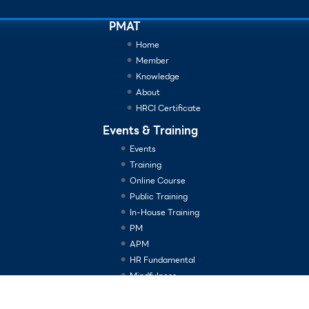
PMAT
Home
Member
Knowledge
About
HRCI Certificate
Events & Training
Events
Training
Online Course
Public Training
In-House Training
PM
APM
HR Fundamental
Mindfulness
Consulting Services