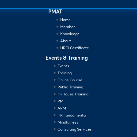
PMAT
Home
Member
Knowledge
About
HRCI Certificate
Events & Training
Events
Training
Online Course
Public Training
In-House Training
PM
APM
HR Fundamental
Mindfulness
Consulting Services