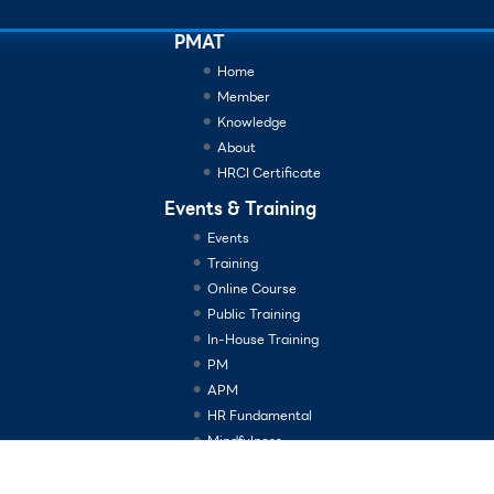
PMAT
Home
Member
Knowledge
About
HRCI Certificate
Events & Training
Events
Training
Online Course
Public Training
In-House Training
PM
APM
HR Fundamental
Mindfulness
Consulting Services