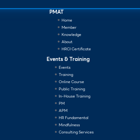
PMAT
Home
Member
Knowledge
About
HRCI Certificate
Events & Training
Events
Training
Online Course
Public Training
In-House Training
PM
APM
HR Fundamental
Mindfulness
Consulting Services