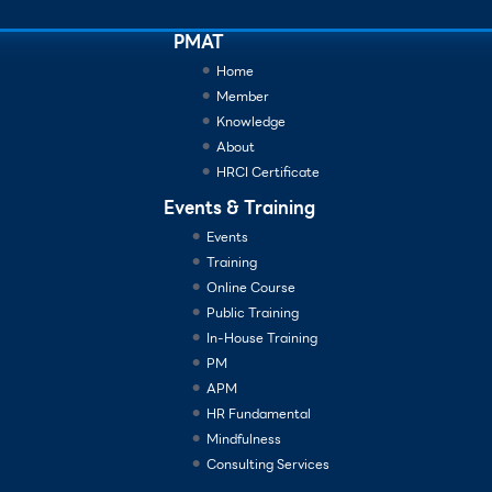
PMAT
Home
Member
Knowledge
About
HRCI Certificate
Events & Training
Events
Training
Online Course
Public Training
In-House Training
PM
APM
HR Fundamental
Mindfulness
Consulting Services