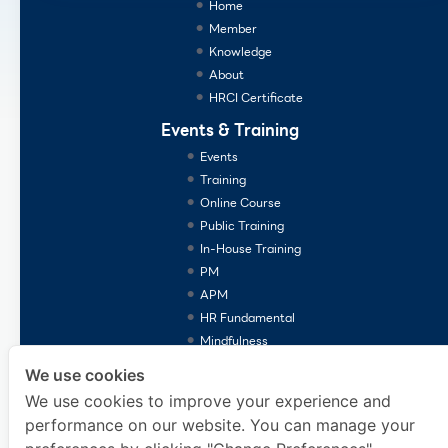
Home
Member
Knowledge
About
HRCI Certificate
Events & Training
Events
Training
Online Course
Public Training
In-House Training
PM
APM
HR Fundamental
Mindfulness
Consulting Services
We use cookies
We use cookies to improve your experience and
performance on our website. You can manage your