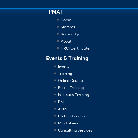
PMAT
Home
Member
Knowledge
About
HRCI Certificate
Events & Training
Events
Training
Online Course
Public Training
In-House Training
PM
APM
HR Fundamental
Mindfulness
Consulting Services