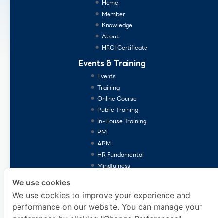
Home
Member
Knowledge
About
HRCI Certificate
Events & Training
Events
Training
Online Course
Public Training
In-House Training
PM
APM
HR Fundamental
Mindfulness
Consulting Services
We use cookies
We use cookies to improve your experience and
performance on our website. You can manage your