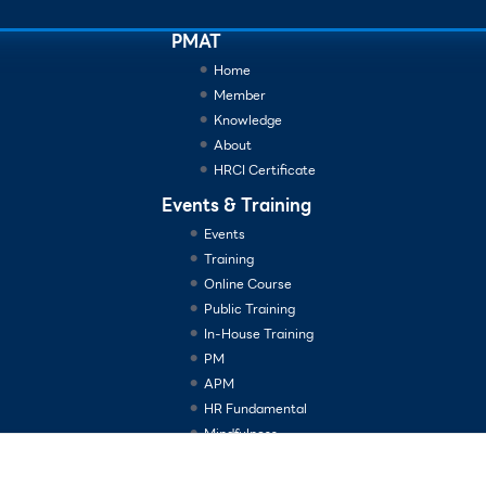
PMAT
Home
Member
Knowledge
About
HRCI Certificate
Events & Training
Events
Training
Online Course
Public Training
In-House Training
PM
APM
HR Fundamental
Mindfulness
Consulting Services