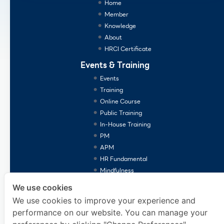
Home
Member
Knowledge
About
HRCI Certificate
Events & Training
Events
Training
Online Course
Public Training
In-House Training
PM
APM
HR Fundamental
Mindfulness
Consulting Services
We use cookies
We use cookies to improve your experience and
performance on our website. You can manage your