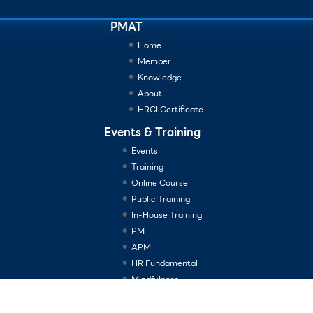
PMAT
Home
Member
Knowledge
About
HRCI Certificate
Events & Training
Events
Training
Online Course
Public Training
In-House Training
PM
APM
HR Fundamental
Mindfulness
Consulting Services