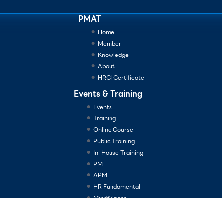
PMAT
Home
Member
Knowledge
About
HRCI Certificate
Events & Training
Events
Training
Online Course
Public Training
In-House Training
PM
APM
HR Fundamental
Mindfulness
Consulting Services