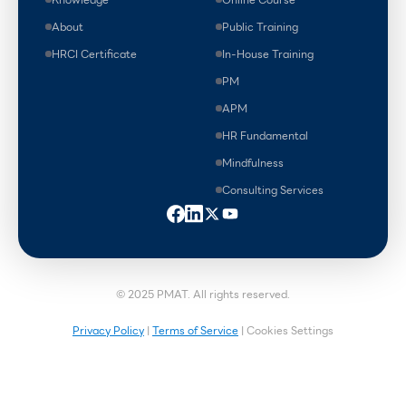
About
Public Training
HRCI Certificate
In-House Training
PM
APM
HR Fundamental
Mindfulness
Consulting Services
© 2025 PMAT. All rights reserved.
Privacy Policy
|
Terms of Service
| Cookies Settings