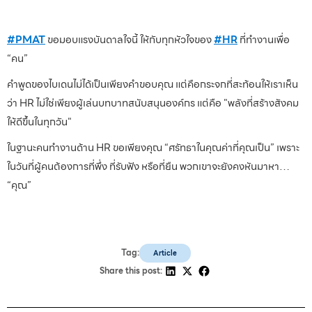
#PMAT
ขอมอบแรงบันดาลใจนี้ ให้กับทุกหัวใจของ
#HR
ที่ทำงานเพื่อ
“คน”
คำพูดของไบเดนไม่ได้เป็นเพียงคำขอบคุณ แต่คือกระจกที่สะท้อนให้เราเห็น
ว่า HR ไม่ใช่เพียงผู้เล่นบทบาทสนับสนุนองค์กร แต่คือ "พลังที่สร้างสังคม
ให้ดีขึ้นในทุกวัน"
ในฐานะคนทำงานด้าน HR ขอเพียงคุณ “ศรัทธาในคุณค่าที่คุณเป็น” เพราะ
ในวันที่ผู้คนต้องการที่พึ่ง ที่รับฟัง หรือที่ยืน พวกเขาจะยังคงหันมาหา…
“คุณ”
Tag:
Article
Share this post: