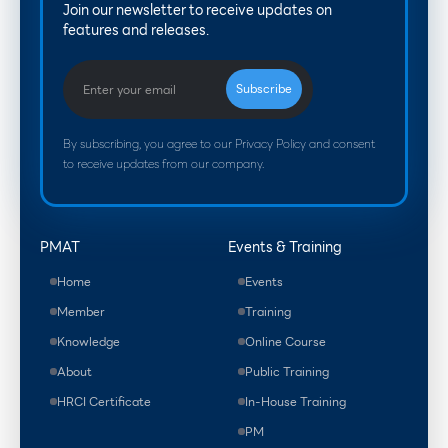
Join our newsletter to receive updates on
features and releases.
By subscribing, you agree to our Privacy Policy and consent
to receive updates from our company.
PMAT
Events & Training
Home
Events
Member
Training
Knowledge
Online Course
About
Public Training
HRCI Certificate
In-House Training
PM