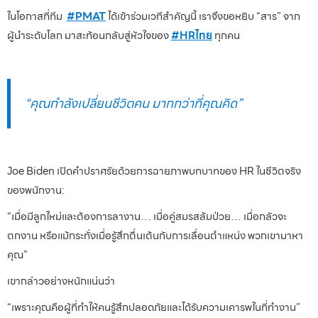
ในโอกาสที่ทีม
#PMAT
ได้เข้าร่วมเวทีสำคัญนี้ เราจึงขอหยิบ “สาร” จาก
ผู้นำระดับโลก มาสะท้อนกลับสู่หัวใจของ
#HRไทย
ทุกคน
“คุณกำลังเปลี่ยนชีวิตคน มากกว่าที่คุณคิด”
Joe Biden เปิดคำปราศรัยด้วยการฉายภาพบทบาทของ HR ในชีวิตจริง
ของพนักงาน:
“เมื่อมีลูกใหม่และต้องการลางาน… เมื่อคู่สมรสล้มป่วย… เมื่อกลัวจะ
ตกงาน หรือแม้กระทั่งเมื่อรู้สึกตื่นเต้นกับการเลื่อนตำแหน่ง พวกเขามาหา
คุณ”
เขากล่าวอย่างหนักแน่นว่า
“เพราะคุณคือผู้ที่ทำให้คนรู้สึกปลอดภัยและได้รับความเคารพในที่ทำงาน”