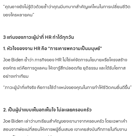
“คุณอาจยังไม่รู้ตัวด้วยซ้ำว่าคุณมีบทบาทสำคัญแค่ไหนในการเปลี่ยนชีวิต
ของใครหลายคน”
3 แก่นของภาวะผู้นำที่ HR ทำได้ทุกวัน
1. หัวใจของงาน HR คือ “การเคารพความเป็นมนุษย์”
Joe Biden ย้ำว่า ภารกิจของ HR ไม่ใช่แค่จัดการนโยบายหรือโครงสร้าง
องค์กร แต่คือการดูแลคน ให้เขารู้สึกปลอดภัย ยุติธรรม และได้รับโอกาส
อย่างเท่าเทียม
“ภาวะผู้นำที่แท้จริง คือการใช้ตำแหน่งของคุณในการทำให้ชีวิตคนอื่นดีขึ้น”
2. เป็นผู้นำแบบเห็นอกเห็นใจ ไม่ละเลยครอบครัว
Joe Biden เล่าว่าบทเรียนสำคัญของเขามาจากครอบครัว โดยเฉพาะคำ
สอนจากพ่อแม่ที่สอนให้เคารพผู้อื่นเสมอ เขาเคยส่งบันทึกภายในทีมงาน