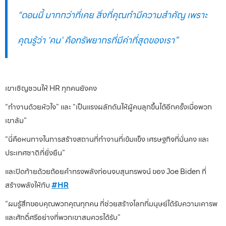
“ตอนนี้ มากกว่าที่เคย สิ่งที่คุณทำมีความสำคัญ เพราะ
คุณรู้ว่า 'คน' คือทรัพยากรที่มีค่าที่สุดของเรา”
เขาเชิญชวนให้ HR ทุกคนยังคง
“ทำงานด้วยหัวใจ” และ “เป็นแรงผลักดันให้ผู้คนลุกขึ้นได้อีกครั้งเมื่อพวก
เขาล้ม”
“นี่คือหนทางในการสร้างสถานที่ทำงานที่เข้มแข็ง เศรษฐกิจที่มั่นคง และ
ประเทศชาติที่ยั่งยืน”
และปิดท้ายด้วยถ้อยคำทรงพลังก่อนจบสุนทรพจน์ ของ Joe Biden ที่
สร้างพลังให้กับ
#HR
“ผมรู้สึกขอบคุณพวกคุณทุกคน ที่ช่วยสร้างโลกที่มนุษย์ได้รับความเคารพ
และศักดิ์ศรีอย่างที่พวกเขาสมควรได้รับ”