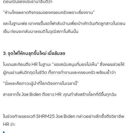
ตอนเป็นรองประธานาธิบดีว่า
“ห้ามใครพลาดกิจกรรมของครอบครัวเพราะเรื่องงาน”
และในฐานะพ่อ เขาเคยขึ้นรถไฟกลับบ้านเพื่อเป่าเค้กวันเกิดลูกสาวในตอน
เย็น ก่อนจะกลับมาลงมติในวุฒิสภาในคืนนั้น
3. จุดไฟให้คนลุกขึ้นใหม่ เมื่อล้มลง
ไบเดนสะท้อนถึง HR ในฐานะ “แรงสนับสนุนที่มองไม่เห็น” ซึ่งคอยช่วยให้
ผู้คนผ่านพ้นวิกฤตในชีวิต ทั้งการทำงานและครอบครัว พร้อมย้ำว่า
“นี่แหละคือภาวะผู้นำที่โลกต้องการในเวลานี้”
สารจากใจ Joe Biden ถึงชาว HR: คุณกำลังสร้างโลกที่ดีขึ้นทุกวัน
ในช่วงท้ายของเวที SHRM25 Joe Biden กล่าวอย่างลึกซึ้งถึงวิชาชีพ
HR ว่า: