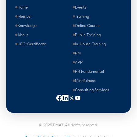
Home
Events
Member
Training
Knowledge
Online Course
About
Public Training
HRCI Certificate
In-House Training
PM
APM
HR Fundamental
Mindfulness
Consulting Services
© 2025 PMAT. All rights reserved.