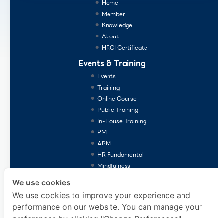
Home
Member
Knowledge
About
HRCI Certificate
Events & Training
Events
Training
Online Course
Public Training
In-House Training
PM
APM
HR Fundamental
Mindfulness
Consulting Services
We use cookies
We use cookies to improve your experience and
performance on our website. You can manage your