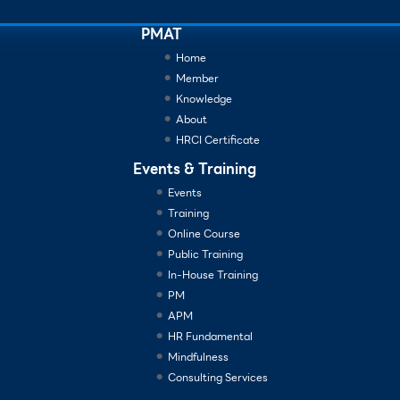
PMAT
Home
Member
Knowledge
About
HRCI Certificate
Events & Training
Events
Training
Online Course
Public Training
In-House Training
PM
APM
HR Fundamental
Mindfulness
Consulting Services