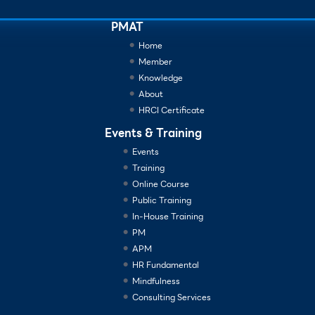
PMAT
Home
Member
Knowledge
About
HRCI Certificate
Events & Training
Events
Training
Online Course
Public Training
In-House Training
PM
APM
HR Fundamental
Mindfulness
Consulting Services